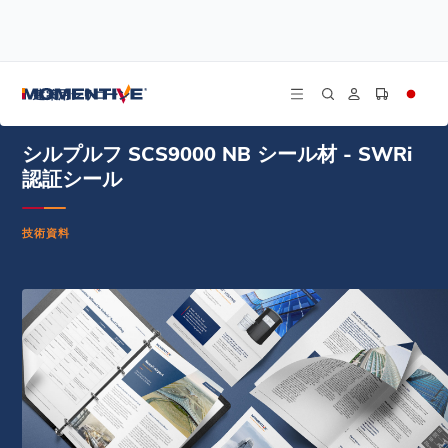
/
/
/
ホーム
リソース
ドキュメントセンター
シルプルフ SCS9000 NB シール材 - SWRi 認証シール
建築用シリコーン
シルプルフ SCS9000 NB シール材 - SWRi
認証シール
技術資料