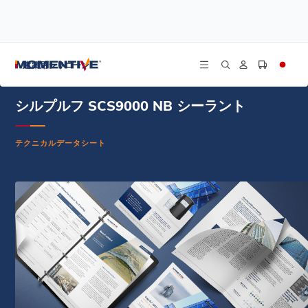
/
/
/
ホーム
リソース
ドキュメントセンター
シルプルフ SCS9000 NB シーラント - 技術データシート - 英語
建築用シリコーン
シルプルフ SCS9000 NB シーラント
テクニカルデータシート