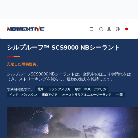
/
/
ホーム
ウェザーシール・シーラント
シルプルーフ™ SCS9000 NBシーラント
建築用シリコーン
シルプルーフ™ SCS9000 NBシーラント
安定した耐候性美。
シルプルーフSCS9000 NBシーラントは、空気中のほこりや汚れをは
じき、ストリーキングを減らし、建物の魅力を維持します。
で利用可能です。
北米
ラテンアメリカ
欧州・中東・アフリカ
インド・パキスタン
東南アジア
オーストラリア＆ニュージーランド
中国