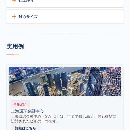
仕上がり
空気中の汚染物質をはじく
耐汚染性、耐ストリーク性
マット仕上げのシーリング材で、現在8色の標準色があります
対応サイズ
が、カスタムカラーも可能です。
優れた耐久性
極端な温度、紫外線、雨、雪に長期間耐えることができ、
ブラック
ミディアムグレー
ライムストーン
現在、発売中です。
弾力性の変化がほとんどないことが証明されています。
ライトグレー
ダークグレー
プレキャストホワイト
伸長・圧縮サイクルの回復に優れ、±50％の可動能力
10.1 fl oz (299 ml) プラスチックカートリッジ
硬化後は、-55°F（-48℃）から250°F（121℃）の温度で
ブロンズ
アーストーン
赤レンガ
アルミグレー
20floz（591.5ml）ホイルソーセージパック
実用例
弾力性を保ちます。350°F（177°C）までの短期間、断続
2ガロン（7.6L）プラスチックペール缶
シャンパーニュ
サンディベージュ
白色
的な露出に耐える。
素早く簡単に塗布できる
高温・低温環境下でのガンや工具の使用が容易
40°F (4°C)の低温で塗布可能です。基材表面は
50°C（122°F）以下である必要があります。
ほとんどの無孔質基材や仕上げ材にプライマーレスで接着
する。
配置とツーリングの時間を確保するための長寿命化
低サグ処方で完全硬化まで残ります。
事例紹介
環境への配慮
上海環球金融中心
低VOC（揮発性有機化合物）含有量
上海環球金融中心（SWFC）は、世界で最も高く、最も複雑に
LEEDプログラムの
要件を上回っています
設計されたビルの一つです。
詳細はこちら