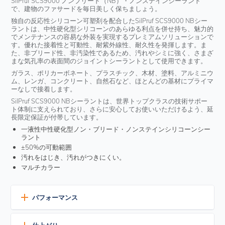
SilPruf SCS9000 ノンブリード（NB）・ノンステインシーラント
で、建物のファサードを毎日美しく保ちましょう。
独自の反応性シリコーン可塑剤を配合したSilPruf SCS9000 NBシー
ラントは、中性硬化型シリコーンのあらゆる利点を併せ持ち、魅力的
でメンテナンスの容易な外装を実現するプレミアムソリューションで
す。優れた接着性と可動性、耐紫外線性、耐久性を発揮します。ま
た、非ブリード性、非汚染性であるため、汚れやシミに強く、さまざ
まな気孔率の表面間のジョイントシーラントとして使用できます。
ガラス、ポリカーボネート、プラスチック、木材、塗料、アルミニウ
ム、レンガ、コンクリート、自然石など、ほとんどの基材にプライマ
ーなしで接着します。
SilPruf SCS9000 NBシーラントは、世界トップクラスの技術サポー
ト体制に支えられており、さらに安心してお使いいただけるよう、延
長限定保証が付帯しています。
一液性中性硬化型ノン・ブリード・ノンステインシリコーンシー
ラント
±50%の可動範囲
汚れをはじき、汚れがつきにくい。
マルチカラー
パフォーマンス
非汚染性