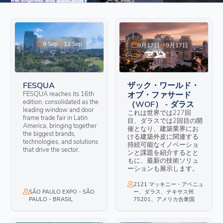
9 Sep
12 Sep
9月17日
9月17日
FESQUA
ザック・ワールド・
FESQUA reaches its 16th
オブ・ファサード
edition, consolidated as the
（WOF） - ダラス
leading window and door
これは世界では227回
frame trade fair in Latin
目、ダラスでは2回目の開
America, bringing together
催となり、建築業界にお
the biggest brands,
ける建築外皮に関連する
technologies, and solutions
持続可能なイノベーショ
that drive the sector.
ンと課題を紹介するとと
もに、最新の技術ソリュ
ーションも展示します。
2121 マッキニー・アベニュ
SÃO PAULO EXPO - SÃO
ー、ダラス、テキサス州
PAULO - BRASIL
75201、アメリカ合衆国