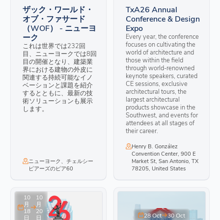
ザック・ワールド・
TxA26 Annual
オブ・ファサード
Conference & Design
（WOF） - ニューヨ
Expo
ーク
Every year, the conference
focuses on cultivating the
これは世界では232回
world of architecture and
目、ニューヨークでは8回
those within the field
目の開催となり、建築業
through world-renowned
界における建物の外皮に
keynote speakers, curated
関連する持続可能なイノ
CE sessions, exclusive
ベーションと課題を紹介
architectural tours, the
するとともに、最新の技
largest architectural
術ソリューションも展示
products showcase in the
します。
Southwest, and events for
attendees at all stages of
their career.
Henry B. González
Convention Center, 900 E
ニューヨーク、チェルシー
Market St, San Antonio, TX
ピアーズのピア60
78205, United States
10
10
月
月
18
20
28 Oct
30 Oct
日
日