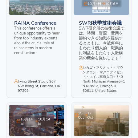
10月4日
10月6日
RAiNA Conference
SWRI秋季技術会議
This conference offers a
SWR研究所の技術会議で
unique opportunity to hear
は、時間・資源・費用を
from top industry experts
節約できる知識を提供す
about the crucial role of
るとともに、今後何年に
rainscreens in modern
もわたり個人的・職業的
construction.
に利益をもたらす人脈構
築の機会を提供します！
シカゴ・マリオット・ダウ
ンタウン・マグニフィセン
ト・マイル車道入口：540
Irving Street Studio 907
North Michigan Avenue541
NW Irving St, Portland, OR
N Rush St, Chicago, IL
97209
60611, United States
15
17
Oct
Oct
10月14
10月14
日
日