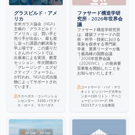
9月28日
10月2日
グラスビルド・アメ
ファサード構造学研
リカ
究所 - 2026年世界会
全米ガラス協会（NGA）
議
主催の「グラスビルド・
ファサード構造学研究所
アメリカ」は、買い手と
は、建築ファサードの芸
売り手が出会い、最も差
術・科学・技術における
し迫った課題の解決策を
革新を探求する専門家、
学ぶ場です。この盛りだ
学者、業界リーダーが集
くさんのイベントでは、
う最高峰の国際会議
出展者による実演、教育
「2026年世界会議
セッション、年次開催の
（2026WC）」の発表要
「グレージング・エグゼ
旨募集を開始したことを
クティブ・フォーラム」
お知らせいたします。
が行われ、NGA公式出版
物によってサポートされ
ています。
コートヤード・バイ・マリ
オット ピッツバーグ大学セ
ラスベガス・コンベンショ
ンター100 リトン・アベニ
ンセンター、3150 パラダイ
ューピッツバーグ, PA
ス・ロード、ラスベガス
15213アメリカ合衆国
30 Sep
30 Sep