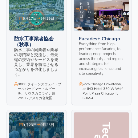
9
9
月
月
17
17
日
日
9月17日
9月19日
防水工事業者協会
Facades+ Chicago
（秋季）
Everything from high-
performance facades, to
防水工事の同業者や業界
leading-edge projects
の専門家と交流し、最先
across the city and region,
端の技術やサービスを発
and strategies for
見し、業界を前進させる
increasing resilience and
つながりを強化しましょ
site sensitivity.
う。
9800 クイーンズウェイ・ブ
voco Chicago Downtown,
ールバードマートルビー
an IHG Hotel 350 W Wolf
チ、サウスカロライナ州
Point Plaza Chicago, IL
29572アメリカ合衆国
60654
9月23日
9月25日