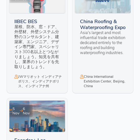
IIBEC BES
China Roofing &
屋根、防水、窓・ドア、
Waterproofing Expo
外壁材、外壁システム分
Asia's largest and most
野のコンサルタント、建
influential trade exhibition
築家、エンジニア、デザ
dedicated entirely to the
イン専門家、スペシャリ
roofing and building
スト300名以上とつなが
waterproofing industries.
りましょう。知見を共有
し、業界のトレンドを先
取りしましょう。
JWマリオット インディアナ
China International
ポリス、インディアナポリ
Exhibition Center, Beijing,
ス、インディアナ州
China
5
6
Nov
Nov
Facades+ Los