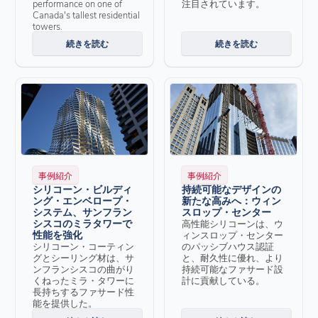
performance on one of
注目されています。
Canada's tallest residential
towers.
続きを読む
続きを読む
事例紹介
事例紹介
シリコーン・ビルディ
持続可能なデザインの
ング・エンベロープ・
新たな高みへ：ウィン
システム、サンフラン
スロップ・センター
シスコのミラタワーで
高性能シリコーンは、ウ
性能を強化
ィンスロップ・センター
シリコーン・コーティン
のパッシブハウス認証
グとシーリング材は、サ
と、耐久性に優れ、より
ンフランシスコの曲がり
持続可能なファサード設
くねったミラ・タワーに
計に貢献している。
長持ちするファサード性
能を提供した。