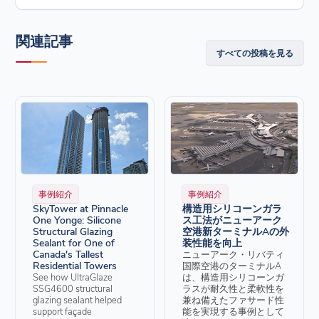
関連記事
すべての投稿を見る
事例紹介
事例紹介
SkyTower at Pinnacle
構造用シリコーンガラ
One Yonge: Silicone
ス工法がニューアーク
Structural Glazing
空港新ターミナルAの外
Sealant for One of
装性能を向上
Canada's Tallest
ニューアーク・リバティ
Residential Towers
国際空港のターミナルA
See how UltraGlaze
は、構造用シリコーンガ
SSG4600 structural
ラスが耐久性と柔軟性を
glazing sealant helped
兼ね備えたファサード性
support façade
能を実現する事例として