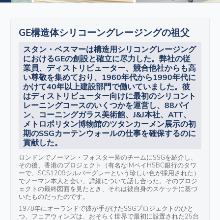
GE構造体シリコーングレージングの祖父
スタン・ベスマーは構造用シリコングレージング
におけるGEの創設と確立に尽力した。弊社の従
業員、ディストリビューター、競合他社からも高
い尊敬を集めており、1960年代から1990年代に
かけて40年以上建設部門で働いていました。彼
はディストリビューター向けに最初のシリコント
レーニングコースのいくつかを運営し、88パイ
ン、コーニングガラス美術館、J&J本社、ATT、
メトロポリタン博物館のツタンカーメン展示の初
期のSSGカーテンウォールの仕事を確保するのに
貢献した。
ロンドンでノーマン・フォスター卿のチームにSSGを紹介し、
その後、香港のプロジェクト（有名なIMペイHSBC銀行のタワ
ーで、SCS1209シルバーグレーという珍しい色が採用された）
でノーマン本人と会い、詳細について話し合った。そのプロジ
ェクトの最終図面を見たとき、それは彼自身のスケッチに基づ
いたものだったのです。
1978年にオーランドで彼が手がけたSSGプロジェクトのひと
つ、フェアウィンズは、おそらく世界で最初に設置された25台