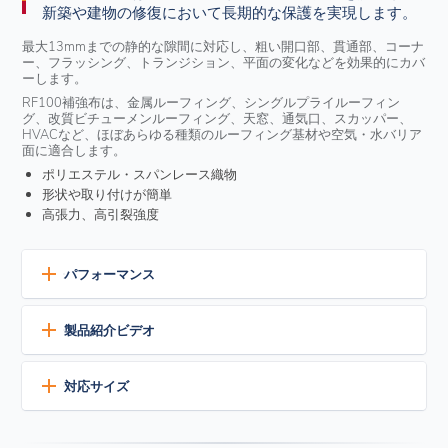
新築や建物の修復において長期的な保護を実現します。
最大13mmまでの静的な隙間に対応し、粗い開口部、貫通部、コーナ
ー、フラッシング、トランジション、平面の変化などを効果的にカバ
ーします。
RF100補強布は、金属ルーフィング、シングルプライルーフィン
グ、改質ビチューメンルーフィング、天窓、通気口、スカッパー、
HVACなど、ほぼあらゆる種類のルーフィング基材や空気・水バリア
面に適合します。
ポリエステル・スパンレース織物
形状や取り付けが簡単
高張力、高引裂強度
パフォーマンス
長寿命
製品紹介ビデオ
高引張、高引裂強度
寸法安定性
優れたエロンゲーション特性
対応サイズ
アプリケーターフレンドリー
製品サイズ
簡単な作業とインストール