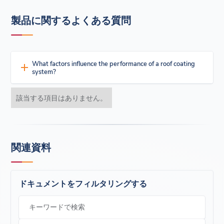
布地や基材にダメージを与えることなく、コーティングの
100フィートロール
位置決めや貼り替えが容易にできる
標準幅は4インチ、6インチ、12インチの3種類
製品に関するよくある質問
ご要望に応じて、特注幅の製作も可能です
柔軟性
開口部、貫通部、縁石、コーナー、フラッシングなど、規則
的または不規則な遷移に容易に適合させることができます。
シームレスなウェットアウト
What factors influence the performance of a roof coating
シリコーンコーティングは布の中を流れて飽和し、モノリシ
system?
ックで連続した強化表面を形成し、ほとんどすべての基材に
完全に接着することができます。
Key performance factors include the condition of the existing
該当する項目はありません。
保証書
roof, correct surface preparation, environmental conditions during
この製品は、正しく保管され、適用された場合、メーカーの
installation, coating thickness, and system compatibility with the
仕様に適合していることをメーカーが保証します。満足でき
underlying substrate. Long-term performance depends on correct
ない場合は、購入証明書を返送してください。また、製造者
specification and professional installation.
は購入価格を超える損害について責任を負わないものとしま
す。これは、製品の欠陥/故障に対する唯一かつ排他的な救済/
関連資料
責任です。この保証は、明示または黙示を問わず、商品性ま
たは適性に関する保証を含む他のすべての保証に代わるもの
です。また、お客様は、州によって異なるその他の権利を有
する場合があり、上記の制限／除外がお客様に適用されない
ドキュメントをフィルタリングする
場合があります。
最大20年間の
施工および材料保証が
適用される場合がありま
す。保証の有効化には、完成したプロジェクトに対する第三
キーワードで検索
者エンジニアリング会社による検査が必要です。詳細につい
ては、各製品のラベルをご確認ください。