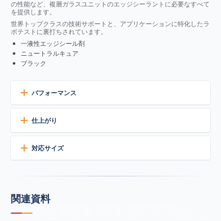
の性能など、複層ガラスユニットのエッジシーラントに必要なすべて
を提供します。
世界トップクラスの技術サポートと、アプリケーションに特化したラ
ボテストに裏打ちされています。
一液性エッジシール剤
ニュートラルキュア
ブラック
パフォーマンス
優れた耐久性
仕上がり
極端な温度、紫外線、雨、雪、風に対して長期間の耐性が
あり、伸縮性の変化がほとんどないことが証明されていま
現在、標準色2色で展開中です。
す。
対応サイズ
硬化後は、40°F～250°F（4°C～121°C）で完全な弾力性
ブラック
グレー
を維持します。
で利用可能です。
350°F（178°C）までの断続的かつ短期間の曝露に耐え
る。
5ガロン（19L）プラスチックペイル
優れた性能
55ガロン（208L）繊維製または鋼製ドラム缶
関連資料
高伸縮性
高い引張強度