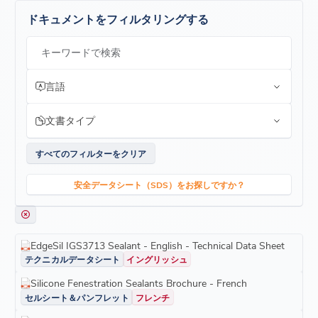
素早く簡単に塗布できる
ドキュメントをフィルタリングする
一液方式
従来の多くのスペーサー材料との接着性に優れる
キーワードで検索
低ポンプ粘度と高い塗布量により、エッジの溝を素早く完
全に充填し、ツーリングを容易にします。
低サグ、イージーツーリングシーラントは、完全に硬化す
言語
るまでその場に留まります。
ワークライフは20分
文書タイプ
実証された構造能力
構造用複層ガラスユニット用エッジシーラントに関する
すべてのフィルターをクリア
ASTM C1369
規格に適合しています
「複層ガラスユニットの性能および評価」
に関するASTM
E2190規格
に準拠しています
安全データシート（SDS）をお探しですか？
環境への配慮
超低VOC(揮発性有機化合物)
EdgeSil IGS3713 Sealant - English - Technical Data Sheet
テクニカルデータシート
イングリッシュ
Silicone Fenestration Sealants Brochure - French
セルシート＆パンフレット
フレンチ