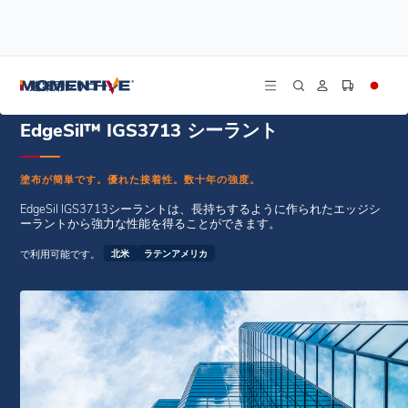
/
/
ホーム
断熱ガラス・シーラント
EdgeSil™ IGS3713 シーラント
建築用シリコーン
EdgeSil™ IGS3713 シーラント
塗布が簡単です。優れた接着性。数十年の強度。
EdgeSil IGS3713シーラントは、長持ちするように作られたエッジシ
ーラントから強力な性能を得ることができます。
で利用可能です。
北米
ラテンアメリカ