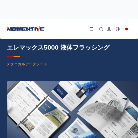
/
/
/
ホーム
リソース
ドキュメントセンター
エレマックス5000 液体フラッシング - フランス語 - 技術データシート
建築用シリコーン
エレマックス5000 液体フラッシング
テクニカルデータシート