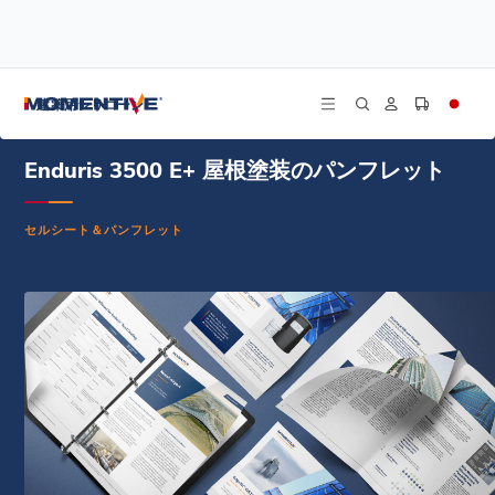
/
/
/
ホーム
リソース
ドキュメントセンター
エンデュリス 3500 E+ 屋根用コーティング 製品カタログ - 英語版
建築用シリコーン
Enduris 3500 E+ 屋根塗装のパンフレット
セルシート＆パンフレット