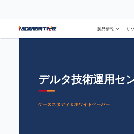
/
/
/
ホーム
リソース
ドキュメントセンター
デルタ技術運用センター 
建築用シリコーン
製品情報
リ
デルタ技術運用セ
ケーススタディ＆ホワイトペーパー