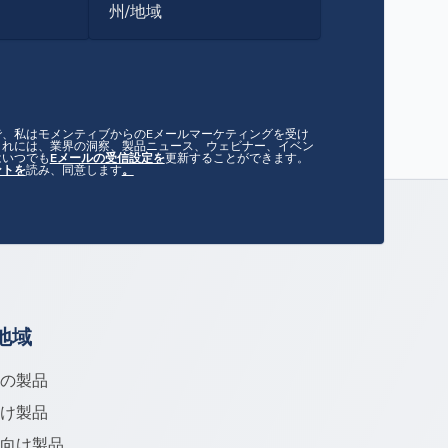
州/地域
で、私はモメンティブからのEメールマーケティングを受け
これには、業界の洞察、製品ニュース、ウェビナー、イベン
はいつでも
Eメールの受信設定を
更新することができます。
ントを
読み、同意します
。
地域
ての製品
向け製品
米向け製品