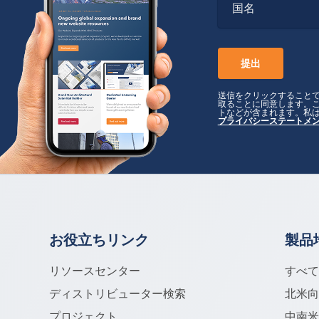
国名
送信をクリックすること
取ることに同意します。
トなどが含まれます。私
プライバシーステートメ
お役立ちリンク
製品
リソースセンター
すべ
ディストリビューター検索
北米
プロジェクト
中南