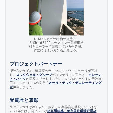
NEMAシカゴの建物の外壁に、
SilShield 3100エラストマー系壁用塗
料をローラーで塗布している作業員。
背景にはミシガン湖が見える。
プロジェクトパートナー
NEMAシカゴは、建築家のラファエル・ヴィニョーリが設計
し、
ロックウェル・グループ
がインテリアを手掛け、
クレセン
ト・ハイツ
が開発を担当しました。このプロジェクトの塗装施
工は、シカゴに拠点を置く
オール・テック・デコレーティング
が
担当しました。
受賞歴と表彰
NEMAシカゴは竣工以来、数多くの業界賞を受賞しています。
2021年には、同タワーが
超高層建築・都市居住環境評議会