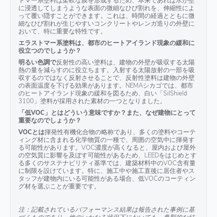
に浸透してしまうような表面の微細なひび割れを、伸縮性によ
って覆い隠すことができます。これは、時間の経過とともに微
細なひび割れが生じやすいコンクリートやレンガ造りの外壁に
おいて、特に重要な特性です。
エラストマー系塗料は、都市のヒートアイランド現象の緩和に
役立つのでしょうか？
‍明るい色調で
反射性の高い塗料は、建物の外壁が吸収する太陽
熱の量を減らすのに役立ちます。入射する太陽放射の一部を吸
収するのではなく反射させることで、反射性塗料は建物の外壁
の表面温度を下げる効果があります。NEMAシカゴでは、都市
のヒートアイランド現象の緩和を図るため、白い「SilShield
3100」塗料が採用された素材の一つとなりました。
「低VOC」とはどういう意味ですか？また、なぜ建物にとって
重要なのでしょうか？
VOCとは
揮発性有機化合物の略称であり、多くの塗料やコーテ
ィング材に含まれる化学物質の一種で、周囲の空気中に揮発す
る可能性があります。VOC濃度が高くなると、屋内および屋外
の空気質に影響を及ぼす可能性があるため、LEEDをはじめとす
る多くのサステナビリティ基準では、建築材料中のVOC含有量
に制限を設けています。特に、施工中や施工直後に居住者やス
タッフが建物内にいる可能性がある場合、低VOCのコーティン
グ材を選ぶことが重要です。
注：記載されているパフォーマンス結果は報告された事例に基
づくものであり、他のいかなる状況下においても、典型的な結