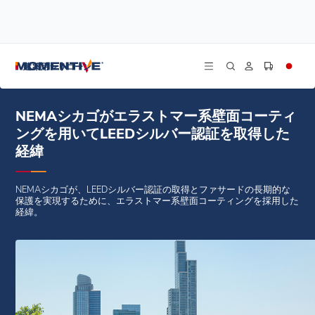
/
/
/
ホーム
ブログ
導入事例
NEMAシカゴがエラストマー系壁面コーティングを用いてLEEDシルバー認証を取
建築用シリコーン
得した経緯
NEMAシカゴがエラストマー系壁面コーティ
ングを用いてLEEDシルバー認証を取得した
経緯
NEMAシカゴが、LEEDシルバー認証の取得とファサードの長期的な
保護を実現するために、エラストマー系壁面コーティングを採用した
経緯。