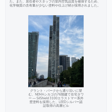
た。また、居住者やスタッフの室内空気品質を確保するため、
化学物質の含有量が少ない塗料や仕上げ材が採用されました。
グラント・パークから通り沿いに望
む、NEMAシカゴの76階建て住宅タワ
ー ― SilShield 3100エラストマー系外
壁塗料を採用した、LEEDシルバー認
証取得の高層ビル