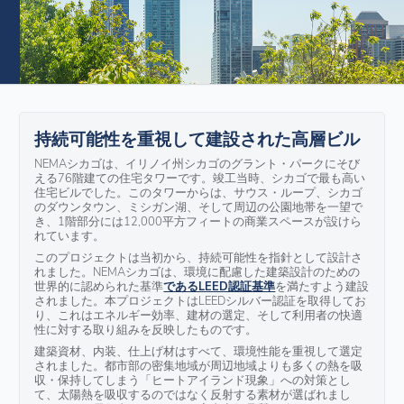
持続可能性を重視して建設された高層ビル
NEMAシカゴは、イリノイ州シカゴのグラント・パークにそび
える76階建ての住宅タワーです。竣工当時、シカゴで最も高い
住宅ビルでした。このタワーからは、サウス・ループ、シカゴ
のダウンタウン、ミシガン湖、そして周辺の公園地帯を一望で
き、1階部分には12,000平方フィートの商業スペースが設けら
れています。
このプロジェクトは当初から、持続可能性を指針として設計さ
れました。NEMAシカゴは、環境に配慮した建築設計のための
世界的に認められた基準
であるLEED認証基準
を満たすよう建設
されました。本プロジェクトはLEEDシルバー認証を取得してお
り、これはエネルギー効率、建材の選定、そして利用者の快適
性に対する取り組みを反映したものです。
建築資材、内装、仕上げ材はすべて、環境性能を重視して選定
されました。都市部の密集地域が周辺地域よりも多くの熱を吸
収・保持してしまう「ヒートアイランド現象」への対策とし
て、太陽熱を吸収するのではなく反射する素材が選ばれまし