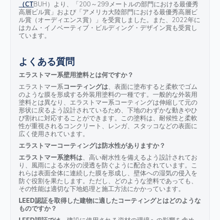
（CT
BUH）より、「200～299メートルの部門における最優秀
高層ビル賞」および「アメリカ大陸部門における最優秀高層ビ
ル賞（オーディエンス賞）」を受賞しました。また、2022年に
はカム・イノベーティブ・ビルディング・デザイン賞も受賞し
ています。
よくある質問
エラストマー系壁用塗料とは何ですか？
エラストマー系
コーティングは
、表面に塗布すると柔軟でゴム
のような膜を形成する外装用塗料の一種です。一般的な外装用
塗料とは異なり、エラストマー系コーティングは伸縮して元の
形状に戻るよう設計されているため、下地のわずかな動きやひ
び割れに対応することができます。この塗料は、耐候性と柔軟
性が重視されるコンクリート、レンガ、スタッコなどの表面に
広く使用されています。
エラストマーコーティングは防水性がありますか？
エラストマー系塗料は
、高い耐水性を備えるよう設計されてお
り、風雨による水分の浸透を防ぐように配合されています。こ
れらは表面全体に連続した膜を形成し、壁体への湿気の侵入を
防ぐ役割を果たします。ただし、どのような塗料であっても、
その性能は適切な下地処理と施工方法にかかっています。
LEED認証を取得した建物に適したコーティングとはどのような
ものですか？
、建設に使用される資材の環境への影響を含め、