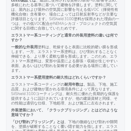
LEED認証では
多岐にわたる基準に基づいて建物を評価します。塗料に関して
は、屋内および屋外の空気質に影響を与える低VOC（揮発性有
機化合物）含有量や、場合によっては日射反射率などが主要な
評価項目となります。SilShield 3100塗料が採用された理由の一
つは、その低VOC配合がNEMAシカゴ・プロジェクトの空気質
に関する目標に合致していたためです。
エラストマー系コーティングと通常の外装用塗料の違いは何で
すか？
一般的な外装用
塗料は、乾燥すると表面に比較的硬い膜を形成
します。一方、エラストマー系塗料は、ひび割れすることなく
伸縮できる、より厚く柔軟な膜を形成します。このため、エラ
ストマー系塗料は、変形や温度による膨張・収縮が生じやすい
表面、あるいはひび割れを架橋する必要がある場所に適してい
ます。
エラストマー系壁用塗料の耐久性はどれくらいですか？
エラストマー系コーティングの
耐用年数は、
製品、下地、施工
品質、および建物が置かれる環境条件によって異なります。
SilShield 3100コーティングは、耐久性に優れた長期的な保護を
提供するように設計されていますが、他の建築資材と同様、そ
の性能は適切な仕様、下地処理、および施工に左右されます。
外装塗装において、「クラックブリッジング」とはどのような
意味ですか？
「ひび割れブリッジング」とは
、下地の微細なひび割れや隙間
を、塗膜が破断することなく覆い隠す能力を指します。エラス
トマー系塗料は柔軟な膜を形成するため、本来であれば水が壁