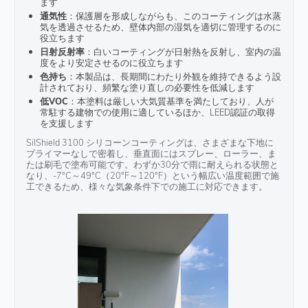
ます
通気性
：保護層を形成しながらも、このコーティングは水蒸
気を透過させるため、壁体内部の湿気を適切に管理するのに
役立ちます
日射反射率
：白いコーティングが日射熱を反射し、室内の温
度をより安定させるのに役立ちます
色持ち
：本製品は、長期間にわたり外観を維持できるよう設
計されており、頻繁な塗り直しの必要性を低減します
低VOC
：本塗料は厳しい大気質基準を満たしており、人が
常駐する建物での使用に適しているほか、LEED認証の取得
を支援します
SilShield 3100 シリコーンコーティングは、さまざまな下地に
プライマーなしで密着し、垂直面にはスプレー、ローラー、ま
たは刷毛で塗布可能です。わずか30分で雨に耐えられる状態と
なり、-7°C～49°C（20°F～120°F）という幅広い温度範囲で施
工できるため、様々な気象条件下での施工に対応できます。