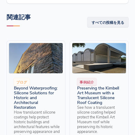
関連記事
すべての投稿を見る
ブログ
事例紹介
Beyond Waterproofing:
Preserving the Kimbell
Silicone Solutions for
Art Museum with a
Historic and
Translucent Silicone
Architectural
Roof Coating
Restoration
See how a translucent
How translucent silicone
silicone coating helped
coatings help protect
protect the Kimbell Art
historic buildings and
Museum roof while
architectural features while
preserving its historic
preserving appearance and
appearance.