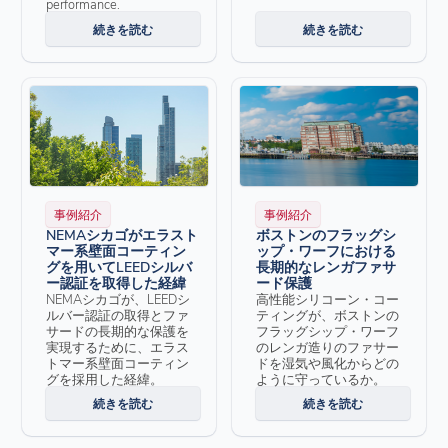
performance.
続きを読む
続きを読む
事例紹介
事例紹介
NEMAシカゴがエラスト
ボストンのフラッグシ
マー系壁面コーティン
ップ・ワーフにおける
グを用いてLEEDシルバ
長期的なレンガファサ
ー認証を取得した経緯
ード保護
NEMAシカゴが、LEEDシ
高性能シリコーン・コー
ルバー認証の取得とファ
ティングが、ボストンの
サードの長期的な保護を
フラッグシップ・ワーフ
実現するために、エラス
のレンガ造りのファサー
トマー系壁面コーティン
ドを湿気や風化からどの
グを採用した経緯。
ように守っているか。
続きを読む
続きを読む