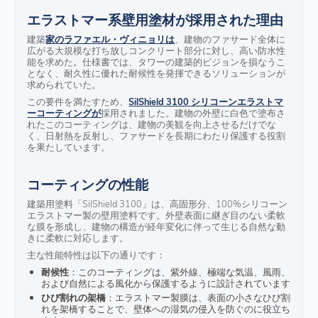
エラストマー系壁用塗材が採用された理由
建築
家のラファエル・ヴィニョリは
、建物のファサード全体に
広がる大規模な打ち放しコンクリート部分に対し、高い防水性
能を求めた。仕様書では、タワーの建築的ビジョンを損なうこ
となく、耐久性に優れた耐候性を発揮できるソリューションが
求められていた。
この要件を満たすため、
SilShield 3100 シリコーンエラストマ
ーコーティングが
採用されました。建物の外壁に白色で塗布さ
れたこのコーティングは、建物の美観を向上させるだけでな
く、日射熱を反射し、ファサードを長期にわたり保護する役割
を果たしています。
コーティングの性能
建築用塗料「SilShield 3100」は、高固形分、100%シリコーン
エラストマー製の壁用塗料です。外壁表面に継ぎ目のない柔軟
な膜を形成し、建物の構造が経年変化に伴って生じる自然な動
きに柔軟に対応します。
主な性能特性は以下の通りです：
耐候性
：このコーティングは、紫外線、極端な気温、風雨、
および自然による風化から保護するように設計されています
ひび割れの架橋
：エラストマー製膜は、表面の小さなひび割
れを架橋することで、壁体への湿気の侵入を防ぐのに役立ち