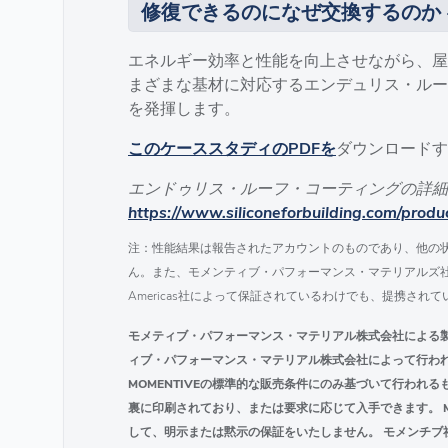
修復できるのになぜ交換するのか 
エネルギー効率と性能を向上させながら、屋
まざまな基材に対応するエンデュリス・ルー
を発揮します。
このケーススタディのPDFを
ダウンロードす
エンドゥリス・ルーフ・コーティングの詳
https://www.siliconeforbuilding.com/produ
注：性能結果は報告されたアカウントのものであり、他の
ん。また、モメンティブ・パフォーマンス・マテリアルズ社は、IngenieraP
Americas社によって保証されているわけでも、提携され
モメティブ・パフォーマンス・マテリアル株式会社による
ィブ・パフォーマンス・マテリアル株式会社によって行われま
MOMENTIVEの標準的な販売条件にのみ基づいて行われ
裏に印刷されており、または要求に応じて入手できます。 M
して、明示または黙示の保証をいたしません。 モメンチ