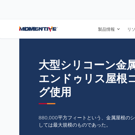
/
/
/
ホーム
ブログ
導入事例
大型シリコーン金属屋根修復 – エン
建築用シリコーン
製品情報
リ
大型シリコーン金属
エンドゥリス屋根
グ使用
880,000平方フィートという、金属屋根
しては最大規模のものであった。