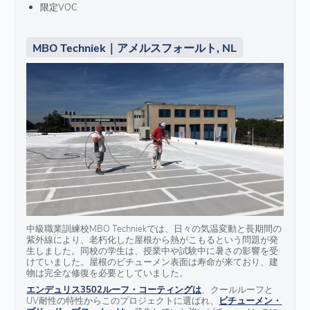
限定VOC
MBO Techniek｜アメルスフォールト, NL
中級職業訓練校MBO Techniekでは、日々の気温変動と長期間の
紫外線により、老朽化した屋根から熱がこもるという問題が発
生しました。同校の学生は、授業中や試験中に暑さの影響を受
けていました。屋根のビチューメン表面は寿命が来ており、建
物は完全な修復を必要としていました。
エンデュリス3502ルーフ・コーティングは
、クールルーフと
UV耐性の特性からこのプロジェクトに選ばれ、
ビチューメン・