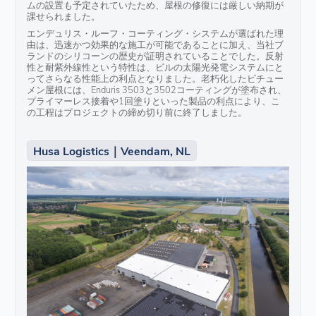
ムの設置も予定されていたため、屋根の修復には厳しい納期が
課せられました。
エンデュリス・ルーフ・コーティング・システムが選ばれた理
由は、迅速かつ効果的な施工が可能であることに加え、当社ブ
ランドのシリコーンの歴史が証明されていることでした。反射
性と耐紫外線性という特性は、ビルの太陽光発電システムにと
ってさらなる性能上の利点となりました。老朽化したビチュー
メン屋根には、Enduris 3503と3502コーティングが塗布され、
プライマーレス接着や1回塗りといった製品の利点により、こ
の工程はプロジェクトの締め切り前に終了しました。
Husa Logistics｜Veendam, NL