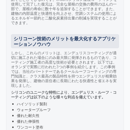
使用して完了した復元は、完全な屋根の交換の費用のほんの一
部で、屋根の寿命に数十年を追加することができます。また、
建物の内部温度と快適性を向上させ、空調システムの使用によ
るエネルギー節約と二酸化炭素排出量の削減を実現することが
できます。
シリコーン技術のメリットを最大化するアプリケ
ーションノウハウ
しかし、これらのメリットは、エンデュリスコーティングが適
切に施工された場合にのみ最大限に発揮されるものであり、コ
ーティング施工者の高度な技術が必要とされます。以下では、
オランダで実際に行われた3つの事例を紹介します。この事例
では、当社のパートナーであるクールルーフコーティングの専
門知識と、クラス最高の製品特性を持つエンデュリスが相乗効
果を発揮し、建物の居住者に長期にわたる快適性と省エネを実
現しました。
シリコンのユニークな特性により、エンデュリス・ルーフ・コ
ーティングは以下のような様々な利点を備えています。
ハイソリッド製剤
ウォータープルーフ
優れた耐久性
優れた伸張性
ワンコート塗布