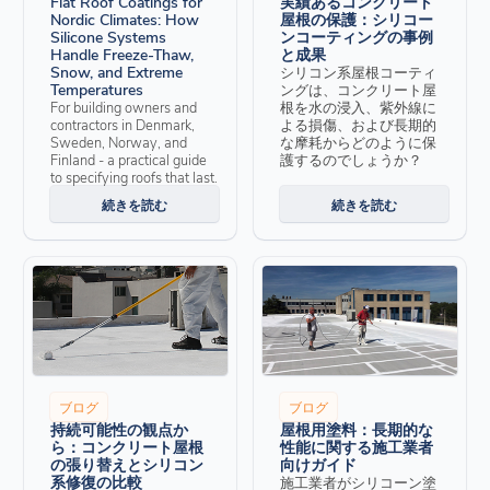
Flat Roof Coatings for
実績あるコンクリート
Nordic Climates: How
屋根の保護：シリコー
Silicone Systems
ンコーティングの事例
Handle Freeze-Thaw,
と成果
Snow, and Extreme
シリコン系屋根コーティ
Temperatures
ングは、コンクリート屋
For building owners and
根を水の浸入、紫外線に
contractors in Denmark,
よる損傷、および長期的
Sweden, Norway, and
な摩耗からどのように保
Finland - a practical guide
護するのでしょうか？
to specifying roofs that last.
続きを読む
続きを読む
ブログ
ブログ
持続可能性の観点か
屋根用塗料：長期的な
ら：コンクリート屋根
性能に関する施工業者
の張り替えとシリコン
向けガイド
系修復の比較
施工業者がシリコーン塗