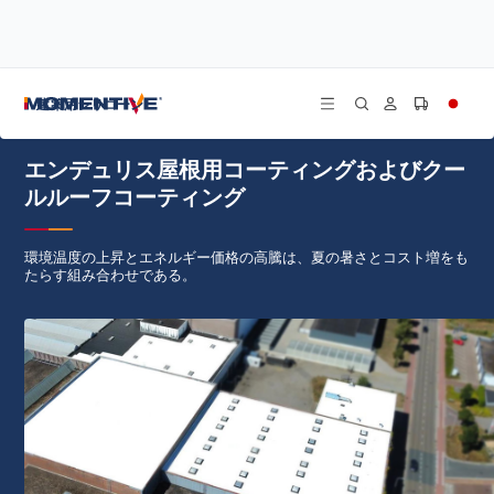
/
/
/
ホーム
ブログ
導入事例
エンデュリス屋根用コーティングおよびクールルーフコーティング
建築用シリコーン
エンデュリス屋根用コーティングおよびクー
ルルーフコーティング
環境温度の上昇とエネルギー価格の高騰は、夏の暑さとコスト増をも
たらす組み合わせである。