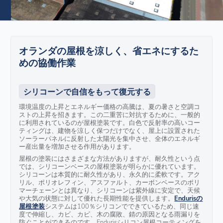
オランダの屋根を涼しく、省エネにするた
めの協働作業
シリコーンで自信をもって復元する
環境温度の上昇とエネルギー価格の高騰は、夏の暑さと空調コ
ストの上昇を招きます。この二重苦に対抗するために、一般的
に利用されているのが屋根塗装です。白色で反射率の高いコー
ティングは、建物を涼しく保つだけでなく、屋上に設置された
ソーラーパネルに反射した太陽光を集中させ、全体のエネルギ
ー産出量を増加させる作用があります。
屋根の塗装にはさまざまな方法がありますが、耐久性という点
では、シリコーンベースの屋根塗装が明らかに優れています。
シリコーンは本質的に耐久性があり、永久的に柔軟です。アク
リル、ポリオレフィン、アスファルト、カーボンベースのポリ
マーチェーンとは異なり、シリコーンは紫外線に安定で、天候
や大気の状態に対して優れた長期性能を提供します。
Endurisの
屋根塗装
システムは100％シリコンでできているため、同じ速
度で伸縮し、カビ、カビ、木の腐敗、錆の原因となる雨漏りを
防ぐことができるのです。Endurisシリコン屋根コーティングを