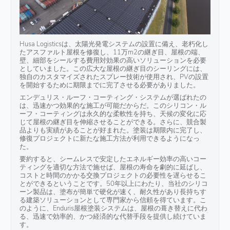
Husa Logisticsは、太陽光発電システムの設置に備え、老朽化し
たアスファルト屋根を修復し、11万m2の継ぎ目、屋根の端、
壁、細部をシールする費用対効果の高いソリューションを必要
としていました。この広大な屋根の継ぎ目のシーリングには、
独自のカスタマイズされたスプレー技術が使用され、PVの設置
を開始するために期限までに完了させる必要がありました。
エンデュリス・ルーフ・コーティング・システムが選ばれたの
は、迅速かつ効果的な施工が可能だからだ。このシリコン・ル
ーフ・コーティングは永久的な柔軟性を持ち、天候の変化に応
じて屋根の継ぎ目を伸縮させることができる。さらに、競合製
品よりも実績があることが好まれた。塗装は期限内に完了し、
修復プロジェクトに新たな施工方法が利用できるようになっ
た。
要約すると、シームレスで安定したエネルギー効率の高いコー
ティングを適切な方法で施せば、屋根の寿命を劇的に延ばし、
コストと時間のかかる交換プロジェクトの必要性を遅らせるこ
とができるということです。50年以上にわたり、当社のシリコ
ーン製品は、塗布が簡単で硬化が速く、耐久性があり長持ちす
る建築ソリューションとして専門家から信頼を得ています。こ
のように、Enduris屋根塗装システムは、屋根の葺き替えに代わ
る、迅速で効率的、かつ経済的な代替手段を提供し続けていま
す。