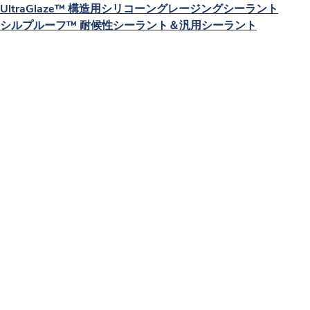
UltraGlaze™ 構造用シリコーングレージングシーラント
シルプルーフ™ 耐候性シーラント＆汎用シーラント